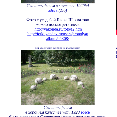
Скачать фильм в качестве
1920hd
здесь
(2гб)
Фото с усадьбой Блока Шахматово
можно посмотреть здесь
http://vakonda.ru/foto/f2.htm
http://fotki.yandex.ru/users/pronolya/
album/65368/
для увеличения нажмите на изображение
Скачать фильм
в хорошем качестве
wmv
1920
здесь
Фото с городком Славянском можно посмотреть здесь