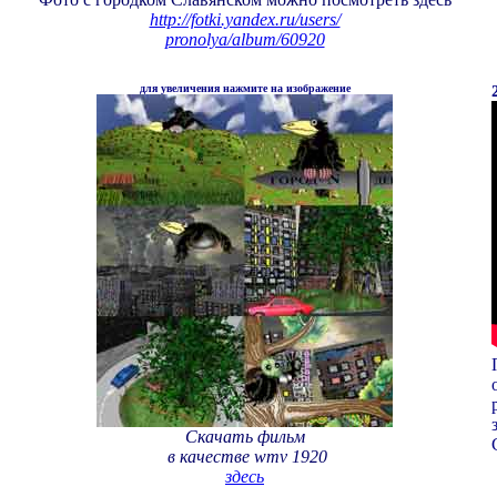
http://fotki.yandex.ru/users/
pronolya/album/60920
для увеличения нажмите на изображение
Скачать фильм
в качестве
wmv
1920
здесь