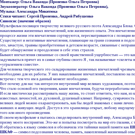
Монтажер
:
Ольга
Ваконда (Проненко Ольга Петровна)
Звукооператор
:
Ольга
Ваконда (Проненко Ольга Петровна)
,
Музыка: Александра Микитюка
Стихи читают: Сергей Проненко, Андрей Рябушенко
Синопсис (значение образов)
Мультфильм посвящен творчеству великого русского поэта Александра Блока
накапливания жизненных впечатлений, или жизненного опыта. Эти впечатления
процессе жизни эти впечатления сортируются, пересматриваются с позиции в
Существуют и негативные впечатления, плавающие на грани сознания и подсо
это, зачастую, травмы приобретенные в детском возрасте, связанные с непра
будет обнаружение и преодоление в себе этих страхов.
Бывают впечатления связанные со своей нравственной ущербностью
—
это ка
задумываться прячет их в самые глубины своего Я , так называемые «скелеты 
«угрызением совести».
Для человека творческого это складирование жизненных впечатлений чрезвыча
необходимо для их работы. У них накапливание впечатлений, поставлено на по
встречи с тем что им в данный момент необходимо.
Вот почему для нас так интересен внутренний мир великих художников, поэто
Что стало основой его творениям, какие впечатления, будучи переработаны мо
И если мистически рассматривать нашу жизнь, то стоит отметить, что нам, из
известных личностей, их духовной, душевный климат. Например, сумрачность 
великих людей можно охарактеризовать, как бы людей знакомых с нами лично.
живших и живущих людей. Доступ в это хранилища открыт, любому ищущему п
того или иного произведения.
В своем мультфильме я пытаюсь смоделировать внутренний мир, Александра Блок
призму моего восприятия. Это
-
же и попытка посмотреть на мир его глазами, с
Я обратилась к языку символов и обозначила эти тайники нашей памяти как
Ш
ШКАФ
—
символ подсознания человека, память, накопленный жизненный опы