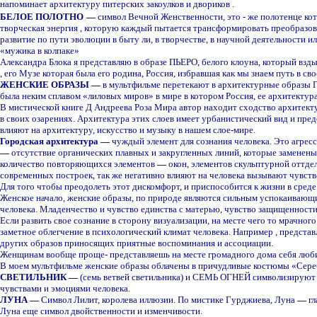
напоминает архитектуру питерских закоулков и двориков .
БЕЛОЕ ПОЛОТНО
—
символ Вечной Женственности, это - же полотенце ко
творческая энергия , которую каждый пытается трансформировать преобразоват
развитие по пути эволюции в быту ли, в творчестве, в научной деятельности и
«мужика в колпаке»
Александра Блока я представляю в образе ПЬЕРО, белого клоуна, который взды
, его Музе которая была его родина, Россия, избравшая как мы знаем путь в св
ЖЕНСКИЕ ОБРАЗЫ
—
в мультфильме перетекают в архитектурные образы П
была неким сплавом «лиловых миров» в мире в котором Россия, ее архитекту
В мистической книге Д Андреева Роза Мира автор находит сходство архитект
в своих озарениях. Архитектура этих слоев имеет урбанистический вид и пр
влияют на архитектуру, искусство и музыку в нашем слое-мире.
Городская архитектура
—
чуждый элемент для сознания человека. Это агрес
—
отсутствие органических плавных и закругленных линий, которые заменен
количество повторяющихся элементов
—
окон, элементов скульптурной оттдел
современных построек, так же негативно влияют на человека вызывают чувство
Для того чтобы преодолеть этот дискомфорт, и приспособится к жизни в сред
Женское начало, женские образы, по природе являются сильным успокаивающи
человека. Младенчество и чувство единства с матерью, чувство защищенности,
Если развить свое сознание в сторону визуализации, на месте чего то мрачног
заметное облегчение в психологический климат человека. Например , представ
других образов приносящих приятные воспоминания и ассоциации.
Женщинам вообще проще- представляешь на месте громадного дома себя люб
В моем мультфильме женские образы облачены в причудливые костюмы «Сере
СВЕТИЛЬНИК
—
(семь ветвей светильника) и СЕМЬ ОГНЕЙ символизируют с
чувствами и эмоциями человека.
ЛУНА
—
Символ Лилит, королева иллюзии. По
мистике
Гурджиев
а,
Л
уна
—
гл
Л
уна еще символ двойственности и изменчивости.