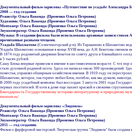
Д
окументальн
ый
фильм
-
зарисовк
а
«Путешествие по усадьбе Александра 
2
00
8
—
год создания
Режиссёр:
Ольга
Ваконда
(Проненко Ольга Петровна)
Художник
: Ольга
Ваконда (Проненко Ольга Петровна)
Монтажер
:
Ольга
Ваконда (Проненко Ольга Петровна)
Звукооператор
:
Ольга
Ваконда (Проненко Ольга Петровна)
Музыка
:
В создании фильма были использованы архивные записи стихов Але
прочитанные разными чтецами.
Усадьба Шахматово
(Солнечногорский р-н). Из Тараканово в Шахматово вед
Усадьба Шахматово основанная в конце XVIII века, до А.Н. Бекетова сменила н
В 1874 году родовитый дворянин Бекетов по совету друга и ближайшего сосе
в 5 тысяч рублей.
Сашу Блока впервые привезли в имение в шестимесячном возрасте. С тех пор 
стало духовной родиной поэта. Здесь он написал около 300 произведений. З
поместья, управлял обширным хозяйством имения. В 1910 году он перестроил г
Шахматово, которое, так горячо любил Блок, погибло, как мы думали, навсегда.
В 2000
году усадебный комплекс был воссоздан. 5 августа 2001 года Государ
первых посетителей. И хотя в доме еще пахнет краской и свежими струганны
Благодарность Государственному историко
-
литературному и природному музею
museum.ru/
Д
окументальн
ый
фильм
-
зарисовк
а
«Людмила
»
Режиссёр:
Ольга
Ваконда (Проненко Ольга Петровна)
Монтажер
:
Ольга
Ваконда (Проненко Ольга Петровна)
Звукооператор
:
Ольга
Ваконда (Проненко Ольга Петровна)
2011 —
год создания.
Фильм о фарфоровой мастерской. Творческая группа "Людмила" была создана 