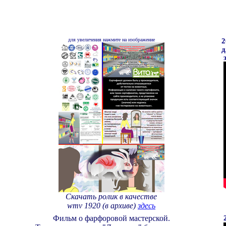
для увеличения нажмите на изображение
2
д
з
Скачать ролик
в качестве
wmv
1920
(в архиве)
здесь
Фильм о фарфоровой мастерской.