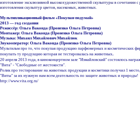
изготовление эксклюзивной высокохудожественной скульптуры в сочетании с
изготовления скульптур цветов, насекомых, животных.
Мультипликационный фильм
«
Покупая-подумай
»
2
0
13
—
год создания
Режиссёр: Ольга
Ваконда (Проненко Ольга Петровна)
Монтажер
:
Ольга
Ваконда (Проненко Ольга Петровна)
Музыка: Михаил Михайлович Михайлюк
Звукооператор
:
Ольга
Ваконда (Проненко Ольга Петровна)
Мульт
ильм про то, что покупая продукцию парфюмерных и косметических фир
покупать ту продукцию которая не тестировалась на животных
.
20 апреля 2013 года, в киноконцертном зале "Измайловский" состоялось нагр
"Вита" - "Свободные от жестокости".
Ролик про тестирование на животных продукции и косметики получил 1 место, 
"Виты" за их нужную нам всем деательность по защите животных и природы!
http://www.vita.org.ru/