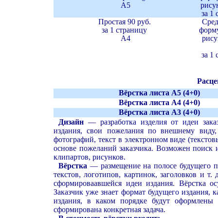
А5
рису
за 1
Простая
90
руб.
Сред
за 1 страницу
форму
А
4
рису
за 1
Расце
Вёрстка листа А
5 (4+0)
Вёрстка листа А
4 (4+0)
Вёрстка листа А
3 (4+0)
Дизайн
— разработка изделия от идеи заказ
издания, свои пожелания по внешнему виду,
фотографий, текст в электронном виде (текстов
основе пожеланий заказчика. Возможен поиск 
клипартов, рисунков.
Вёрстка
— размещение на полосе будущего 
текстов, логотипов, картинок, заголовков и т
сформироваавшейся идеи издания. Вёрстка ос
Заказчик уже знает формат будущего издания, к
издания, в каком порядке будут оформлены
сформирована конкретная задача.