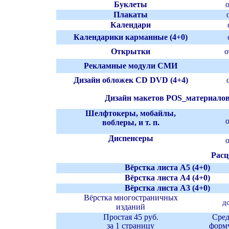
Буклеты
Плакаты
Календари
Календари
ки карманные
(4+0)
Открытки
Рекламные модули СМИ
Дизайн обложек
CD DVD
(4+4)
Дизайн макет
ов
POS_материало
Шелфтокер
ы, мобайлы,
о
в
облер
ы, и т. п.
Диспенсер
ы
о
Расц
Вёрстка листа А
5 (4+0)
Вёрстка листа А
4 (4+0)
Вёрстка листа А
3 (4+0)
Вёрстка
многостраничных
д
изданий
Простая 45 руб.
Сред
за 1 страницу
форму